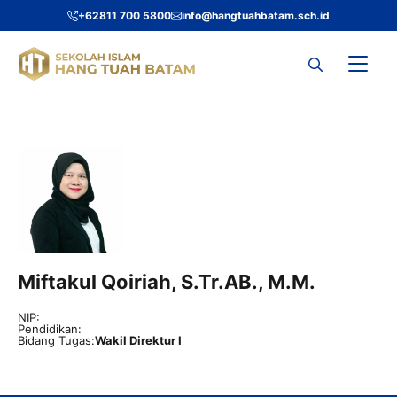
Skip
+62811 700 5800
info@hangtuahbatam.sch.id
to
content
Miftakul Qoiriah, S.Tr.AB., M.M.
NIP:
Pendidikan:
Bidang Tugas:
Wakil Direktur I