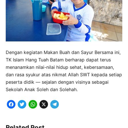
Dengan kegiatan Makan Buah dan Sayur Bersama ini,
TK Islam Hang Tuah Batam berharap dapat terus
menanamkan nilai-nilai hidup sehat, kebersamaan,
dan rasa syukur atas nikmat Allah SWT kepada setiap
peserta didik — sejalan dengan visinya sebagai
Sekolah Anak Soleh dan Solehah.
F
T
W
X
T
a
w
h
e
c
i
a
l
Related Post