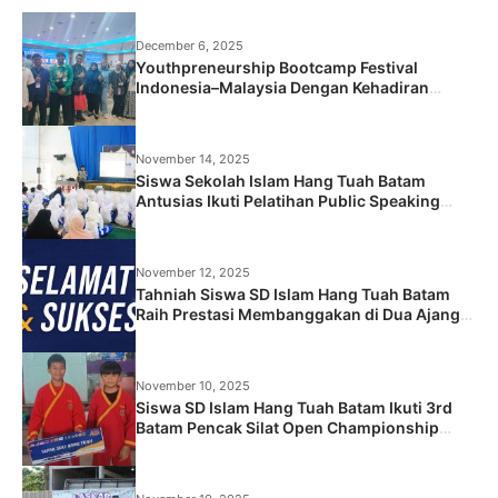
December 6, 2025
Youthpreneurship Bootcamp Festival
Indonesia–Malaysia Dengan Kehadiran
Peserta dari Kelas XII Sekolah Islam Hang
Tuah Batam
November 14, 2025
Siswa Sekolah Islam Hang Tuah Batam
Antusias Ikuti Pelatihan Public Speaking
“Mindy Goes to School”
November 12, 2025
Tahniah Siswa SD Islam Hang Tuah Batam
Raih Prestasi Membanggakan di Dua Ajang
Bergengsi!
November 10, 2025
Siswa SD Islam Hang Tuah Batam Ikuti 3rd
Batam Pencak Silat Open Championship
2025