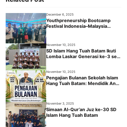
e
t
t
e
b
t
s
g
December 6, 2025
o
e
A
r
Youthpreneurship Bootcamp
Festival Indonesia–Malaysia
o
r
p
a
Dengan Kehadiran Peserta dari
k
p
m
Kelas XII Sekolah Islam Hang Tuah
Batam
November 10, 2025
SD Islam Hang Tuah Batam Ikuti
Lomba Laskar Generasi ke-3 se-
Kwartir Bengkong 2025
November 10, 2025
Pengajian Bulanan Sekolah Islam
Hang Tuah Batam: Mendidik Anak
Sesuai Fase Perkembangan
November 3, 2025
Simaan Al-Qur’an Juz ke-30 SD
Islam Hang Tuah Batam